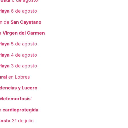
Playa
6 de agosto
ón de
San Cayetano
la
Virgen del Carmen
Playa
5 de agosto
Playa
4 de agosto
Playa
3 de agosto
ral
en Lobres
dencias y Lucero
‘Metemorfosis’
ón
cardioprotegida
Costa
31 de julio