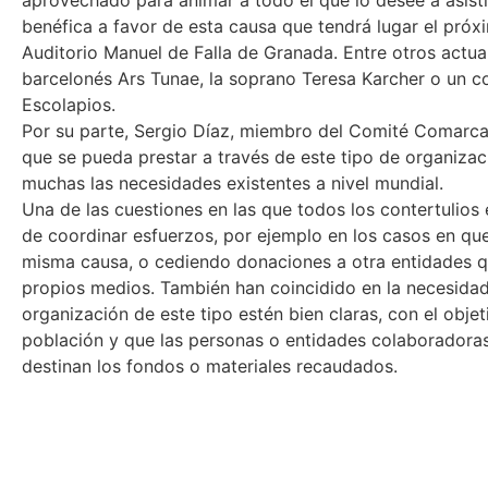
aprovechado para animar a todo el que lo desee a asisti
benéfica a favor de esta causa que tendrá lugar el próxi
Auditorio Manuel de Falla de Granada. Entre otros actua
barcelonés Ars Tunae, la soprano Teresa Karcher o un c
Escolapios.
Por su parte, Sergio Díaz, miembro del Comité Comarcal
que se pueda prestar a través de este tipo de organizac
muchas las necesidades existentes a nivel mundial.
Una de las cuestiones en las que todos los contertulios
de coordinar esfuerzos, por ejemplo en los casos en q
misma causa, o cediendo donaciones a otra entidades q
propios medios. También han coincidido en la necesidad
organización de este tipo estén bien claras, con el obje
población y que las personas o entidades colaboradora
destinan los fondos o materiales recaudados.