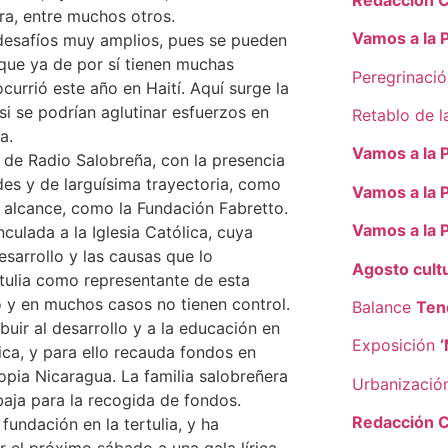
ra, entre muchos otros.
Vamos a la 
desafíos muy amplios, pues se pueden
 que ya de por sí tienen muchas
Peregrinaci
currió este año en Haití. Aquí surge la
i se podrían aglutinar esfuerzos en
Retablo de 
a.
Vamos a la 
a de Radio Salobreña, con la presencia
es y de larguísima trayectoria, como
Vamos a la 
 alcance, como la Fundación Fabretto.
Vamos a la 
ulada a la Iglesia Católica, cuya
esarrollo y las causas que lo
Agosto cultu
tulia como representante de esta
 y en muchos casos no tienen control.
Balance
Ten
uir al desarrollo y a la educación en
Exposición
ca, y para ello recauda fondos en
pia Nicaragua. La familia salobreñera
Urbanizaci
aja para la recogida de fondos.
Redacción 
undación en la tertulia, y ha