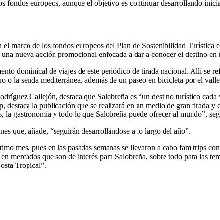
os fondos europeos, aunque el objetivo es continuar desarrollando inicia
el marco de los fondos europeos del Plan de Sostenibilidad Turística en 
a de una nueva acción promocional enfocada a dar a conocer el destino en
mento dominical de viajes de este periódico de tirada nacional. Allí se re
guo o la senda mediterránea, además de un paseo en bicicleta por el valle
ríguez Callejón, destaca que Salobreña es “un destino turístico cada 
trip, destaca la publicación que se realizará en un medio de gran tirada y
les, la gastronomía y todo lo que Salobreña puede ofrecer al mundo”, se
ones que, añade, “seguirán desarrollándose a lo largo del año”.
l último mes, pues en las pasadas semanas se llevaron a cabo fam trips co
r en mercados que son de interés para Salobreña, sobre todo para las t
osta Tropical”.