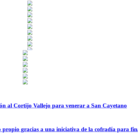
ión al Cortijo Vallejo para venerar a San Cayetano
ropio gracias a una iniciativa de la cofradía para fin