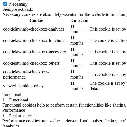
Necessary
Siempre activado
Necessary cookies are absolutely essential for the website to function
Cookie
Duración
11
cookielawinfo-checkbox-analytics
This cookie is set b
months
11
cookielawinfo-checkbox-functional
The cookie is set by
months
11
cookielawinfo-checkbox-necessary
This cookie is set b
months
11
cookielawinfo-checkbox-others
This cookie is set b
months
cookielawinfo-checkbox-
11
This cookie is set b
performance
months
11
The cookie is set by
viewed_cookie_policy
months
data.
Functional
Functional
Functional cookies help to perform certain functionalities like sharing 
Performance
Performance
Performance cookies are used to understand and analyze the key perfor
Analytics