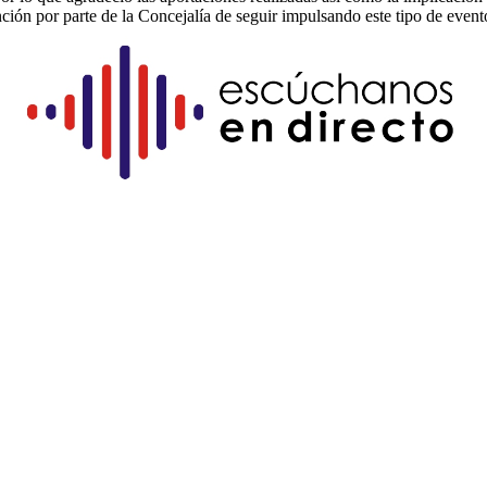
ención por parte de la Concejalía de seguir impulsando este tipo de event