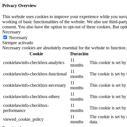
Privacy Overview
This website uses cookies to improve your experience while you navigat
working of basic functionalities of the website. We also use third-pa
consent. You also have the option to opt-out of these cookies. But op
Necessary
Necessary
Siempre activado
Necessary cookies are absolutely essential for the website to function
Cookie
Duración
11
cookielawinfo-checkbox-analytics
This cookie is set b
months
11
cookielawinfo-checkbox-functional
The cookie is set by
months
11
cookielawinfo-checkbox-necessary
This cookie is set b
months
11
cookielawinfo-checkbox-others
This cookie is set b
months
cookielawinfo-checkbox-
11
This cookie is set b
performance
months
11
The cookie is set by
viewed_cookie_policy
months
data.