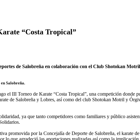
 Karate “Costa Tropical”
eportes de Salobreña en colaboración con el Club Shotokan Motril.
 en Salobreña.
o el III Torneo de Karate “Costa Tropical”, una competición donde pu
arate de Salobreña y Lobres, así como del club Shotokan Motril y Órgiva
olidaridad, ya que tanto competidores como familiares y público asiste
Solidarios.
ativa promovida por la Concejalía de Deporte de Salobreña, el karate de
or lo que agradeció las aportaciones realizadas así como la implicación