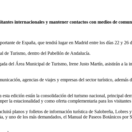
sitantes internacionales y mantener contactos con medios de comu
mportante de España, que tendrá lugar en Madrid entre los días 22 y 26 
cial de Turismo, dentro del Pabellón de Andalucía.
gada del Área Municipal de Turismo, Irene Justo Martín, asistirán a la i
unicación, agencias de viajes y empresas del sector turístico, además de 
ra esta edición están la consolidación del turismo nacional, principal 
romper la estacionalidad y como oferta complementaria para los visitante
ncluirá planos y folletos de información turística de Salobreña, Lobres 
taña, y uno de los más demandados, el Manual de Paseos Botánicos por S