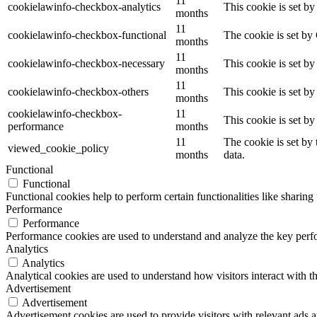
11
cookielawinfo-checkbox-analytics
This cookie is set b
months
11
cookielawinfo-checkbox-functional
The cookie is set by
months
11
cookielawinfo-checkbox-necessary
This cookie is set b
months
11
cookielawinfo-checkbox-others
This cookie is set b
months
cookielawinfo-checkbox-
11
This cookie is set b
performance
months
11
The cookie is set by
viewed_cookie_policy
months
data.
Functional
Functional
Functional cookies help to perform certain functionalities like sharing 
Performance
Performance
Performance cookies are used to understand and analyze the key perfor
Analytics
Analytics
Analytical cookies are used to understand how visitors interact with th
Advertisement
Advertisement
Advertisement cookies are used to provide visitors with relevant ads 