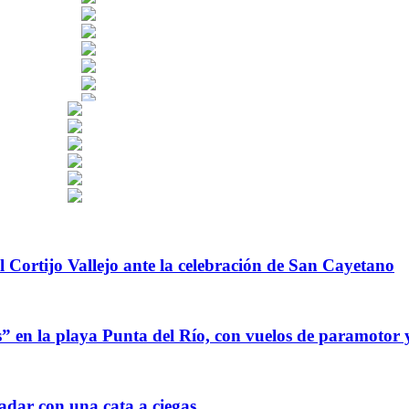
l Cortijo Vallejo ante la celebración de San Cayetano
s” en la playa Punta del Río, con vuelos de paramotor 
dar con una cata a ciegas