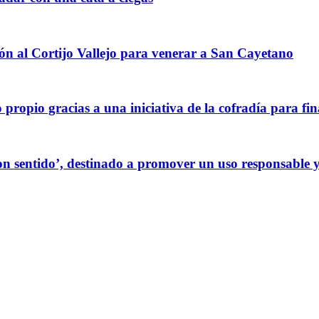
ión al Cortijo Vallejo para venerar a San Cayetano
ropio gracias a una iniciativa de la cofradía para fin
 sentido’, destinado a promover un uso responsable y cr