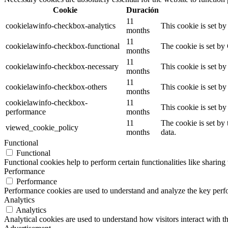
Cookie
Duración
11
cookielawinfo-checkbox-analytics
This cookie is set b
months
11
cookielawinfo-checkbox-functional
The cookie is set by
months
11
cookielawinfo-checkbox-necessary
This cookie is set b
months
11
cookielawinfo-checkbox-others
This cookie is set b
months
cookielawinfo-checkbox-
11
This cookie is set b
performance
months
11
The cookie is set by
viewed_cookie_policy
months
data.
Functional
Functional
Functional cookies help to perform certain functionalities like sharing 
Performance
Performance
Performance cookies are used to understand and analyze the key perfor
Analytics
Analytics
Analytical cookies are used to understand how visitors interact with th