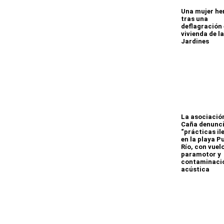
Una mujer he
tras una
deflagración
vivienda de la
Jardines
La asociación
Caña denunc
“prácticas il
en la playa P
Río, con vuel
paramotor y
contaminaci
acústica