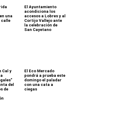
rida
El Ayuntamiento
acondiciona los
 en una
accesos a Lobres y al
 calle
Cortijo Vallejo ante
la celebración de
San Cayetano
 Cal y
El Eco Mercado
ia
pondrá a prueba este
egales”
domingo el paladar
unta del
con una cata a
os de
ciegas
ón