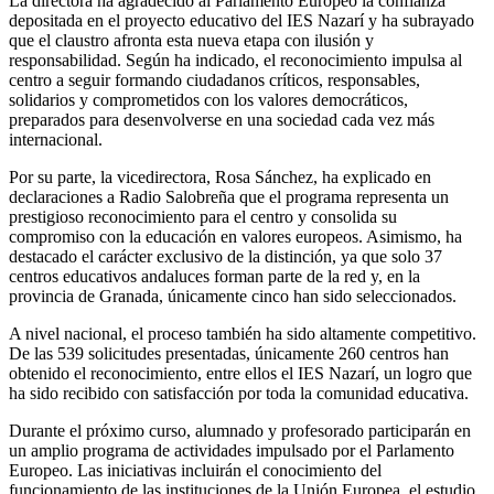
La directora ha agradecido al Parlamento Europeo la confianza
depositada en el proyecto educativo del IES Nazarí y ha subrayado
que el claustro afronta esta nueva etapa con ilusión y
responsabilidad. Según ha indicado, el reconocimiento impulsa al
centro a seguir formando ciudadanos críticos, responsables,
solidarios y comprometidos con los valores democráticos,
preparados para desenvolverse en una sociedad cada vez más
internacional.
Por su parte, la vicedirectora, Rosa Sánchez, ha explicado en
declaraciones a Radio Salobreña que el programa representa un
prestigioso reconocimiento para el centro y consolida su
compromiso con la educación en valores europeos. Asimismo, ha
destacado el carácter exclusivo de la distinción, ya que solo 37
centros educativos andaluces forman parte de la red y, en la
provincia de Granada, únicamente cinco han sido seleccionados.
A nivel nacional, el proceso también ha sido altamente competitivo.
De las 539 solicitudes presentadas, únicamente 260 centros han
obtenido el reconocimiento, entre ellos el IES Nazarí, un logro que
ha sido recibido con satisfacción por toda la comunidad educativa.
Durante el próximo curso, alumnado y profesorado participarán en
un amplio programa de actividades impulsado por el Parlamento
Europeo. Las iniciativas incluirán el conocimiento del
funcionamiento de las instituciones de la Unión Europea, el estudio