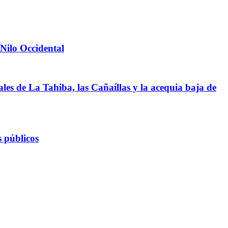
 Nilo Occidental
les de La Tahiba, las Cañaíllas y la acequia baja de
s públicos