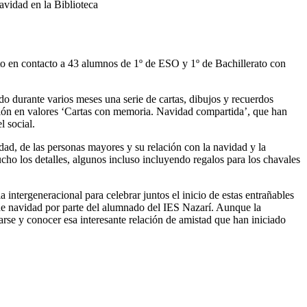
avidad en la Biblioteca
to en contacto a 43 alumnos de 1º de ESO y 1º de Bachillerato con
o durante varios meses una serie de cartas, dibujos y recuerdos
ión en valores ‘Cartas con memoria. Navidad compartida’, que han
l social.
ad, de las personas mayores y su relación con la navidad y la
cho los detalles, algunos incluso incluyendo regalos para los chavales
ntergeneracional para celebrar juntos el inicio de estas entrañables
o de navidad por parte del alumnado del IES Nazarí. Aunque la
arse y conocer esa interesante relación de amistad que han iniciado