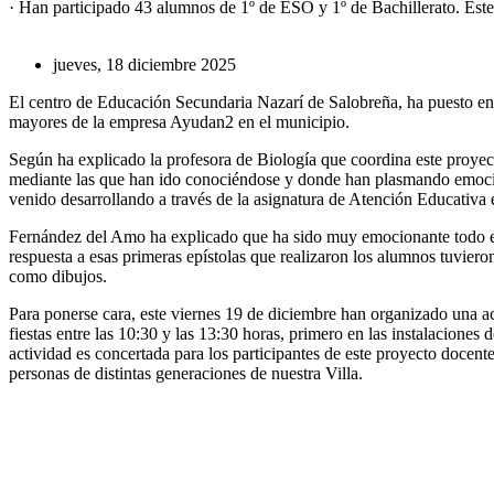
· Han participado 43 alumnos de 1º de ESO y 1º de Bachillerato. Este 
jueves, 18 diciembre 2025
El centro de Educación Secundaria Nazarí de Salobreña, ha puesto en
mayores de la empresa Ayudan2 en el municipio.
Según ha explicado la profesora de Biología que coordina este proyec
mediante las que han ido conociéndose y donde han plasmando emocio
venido desarrollando a través de la asignatura de Atención Educativa 
Fernández del Amo ha explicado que ha sido muy emocionante todo el p
respuesta a esas primeras epístolas que realizaron los alumnos tuviero
como dibujos.
Para ponerse cara, este viernes 19 de diciembre han organizado una ac
fiestas entre las 10:30 y las 13:30 horas, primero en las instalacione
actividad es concertada para los participantes de este proyecto docent
personas de distintas generaciones de nuestra Villa.