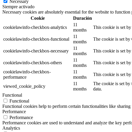
Necessary
Siempre activado
Necessary cookies are absolutely essential for the website to function
Cookie
Duración
11
cookielawinfo-checkbox-analytics
This cookie is set b
months
11
cookielawinfo-checkbox-functional
The cookie is set by
months
11
cookielawinfo-checkbox-necessary
This cookie is set b
months
11
cookielawinfo-checkbox-others
This cookie is set b
months
cookielawinfo-checkbox-
11
This cookie is set b
performance
months
11
The cookie is set by
viewed_cookie_policy
months
data.
Functional
Functional
Functional cookies help to perform certain functionalities like sharing 
Performance
Performance
Performance cookies are used to understand and analyze the key perfor
Analytics