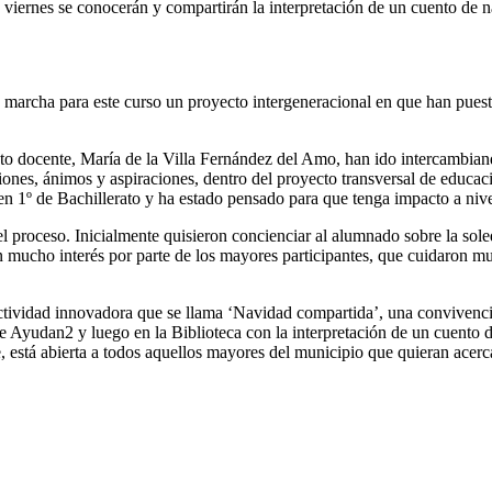
viernes se conocerán y compartirán la interpretación de un cuento de n
 marcha para este curso un proyecto intergeneracional en que han pues
to docente, María de la Villa Fernández del Amo, han ido intercambiand
nes, ánimos y aspiraciones, dentro del proyecto transversal de educac
en 1º de Bachillerato y ha estado pensado para que tenga impacto a nive
roceso. Inicialmente quisieron concienciar al alumnado sobre la soled
n mucho interés por parte de los mayores participantes, que cuidaron mu
tividad innovadora que se llama ‘Navidad compartida’, una convivencia i
s de Ayudan2 y luego en la Biblioteca con la interpretación de un cuent
e, está abierta a todos aquellos mayores del municipio que quieran acerc