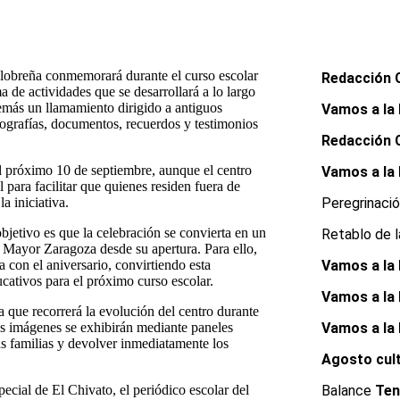
alobreña conmemorará durante el curso escolar
Redacción 
de actividades que se desarrollará a lo largo
más un llamamiento dirigido a antiguos
Vamos a la 
otografías, documentos, recuerdos y testimonios
Redacción 
l próximo 10 de septiembre, aunque el centro
Vamos a la 
 para facilitar que quienes residen fuera de
a iniciativa.
Peregrinaci
bjetivo es que la celebración se convierta en un
Retablo de 
 Mayor Zaragoza desde su apertura. Para ello,
a con el aniversario, convirtiendo esta
Vamos a la 
ucativos para el próximo curso escolar.
Vamos a la 
ca que recorrerá la evolución del centro durante
las imágenes se exhibirán mediante paneles
Vamos a la 
 las familias y devolver inmediatamente los
Agosto cult
pecial de El Chivato, el periódico escolar del
Balance
Ten