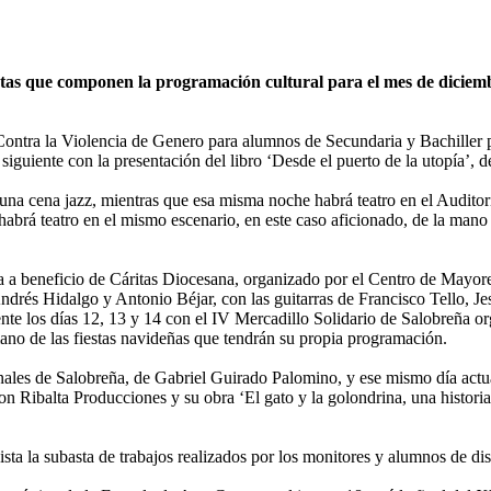
as que componen la programación cultural para el mes de diciembr
Contra la Violencia de Genero para alumnos de Secundaria y Bachiller 
iguiente con la presentación del libro ‘Desde el puerto de la utopía’, 
n una cena jazz, mientras que esa misma noche habrá teatro en el Audito
abrá teatro en el mismo escenario, en este caso aficionado, de la mano 
pla a beneficio de Cáritas Diocesana, organizado por el Centro de Mayor
ndrés Hidalgo y Antonio Béjar, con las guitarras de Francisco Tello, 
ente los días 12, 13 y 14 con el IV Mercadillo Solidario de Salobreña 
mano de las fiestas navideñas que tendrán su propia programación.
cinales de Salobreña, de Gabriel Guirado Palomino, y ese mismo día ac
l con Ribalta Producciones y su obra ‘El gato y la golondrina, una histori
ta la subasta de trabajos realizados por los monitores y alumnos de dist