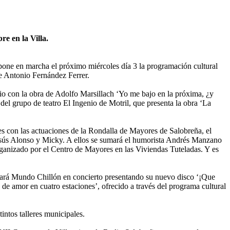
e en la Villa.
pone en marcha el próximo miércoles día 3 la programación cultural
de Antonio Fernández Ferrer.
rio con la obra de Adolfo Marsillach ‘Yo me bajo en la próxima, ¿y
del grupo de teatro El Ingenio de Motril, que presenta la obra ‘La
es con las actuaciones de la Rondalla de Mayores de Salobreña, el
Jesús Alonso y Micky. A ellos se sumará el humorista Andrés Manzano
organizado por el Centro de Mayores en las Viviendas Tuteladas. Y es
tuará Mundo Chillón en concierto presentando su nuevo disco ‘¡Que
a de amor en cuatro estaciones’, ofrecido a través del programa cultural
intos talleres municipales.