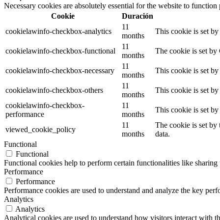
Necessary cookies are absolutely essential for the website to function
Cookie
Duración
11
cookielawinfo-checkbox-analytics
This cookie is set b
months
11
cookielawinfo-checkbox-functional
The cookie is set by
months
11
cookielawinfo-checkbox-necessary
This cookie is set b
months
11
cookielawinfo-checkbox-others
This cookie is set b
months
cookielawinfo-checkbox-
11
This cookie is set b
performance
months
11
The cookie is set by
viewed_cookie_policy
months
data.
Functional
Functional
Functional cookies help to perform certain functionalities like sharing 
Performance
Performance
Performance cookies are used to understand and analyze the key perfor
Analytics
Analytics
Analytical cookies are used to understand how visitors interact with th