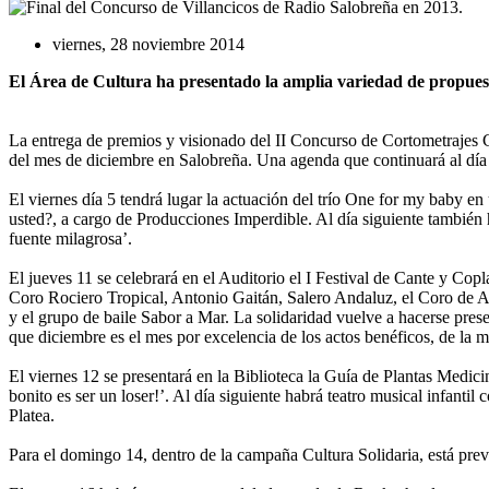
viernes, 28 noviembre 2014
El Área de Cultura ha presentado la amplia variedad de propuest
La entrega de premios y visionado del II Concurso de Cortometrajes 
del mes de diciembre en Salobreña. Una agenda que continuará al día s
El viernes día 5 tendrá lugar la actuación del trío One for my baby e
usted?, a cargo de Producciones Imperdible. Al día siguiente también h
fuente milagrosa’.
El jueves 11 se celebrará en el Auditorio el I Festival de Cante y Co
Coro Rociero Tropical, Antonio Gaitán, Salero Andaluz, el Coro de A
y el grupo de baile Sabor a Mar. La solidaridad vuelve a hacerse pres
que diciembre es el mes por excelencia de los actos benéficos, de la 
El viernes 12 se presentará en la Biblioteca la Guía de Plantas Medi
bonito es ser un loser!’. Al día siguiente habrá teatro musical infanti
Platea.
Para el domingo 14, dentro de la campaña Cultura Solidaria, está previs