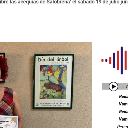
ubre las acequias de Salobreña’ el sábado 19 de julio ju
Reda
Vamo
Reda
Vamo
Pereg