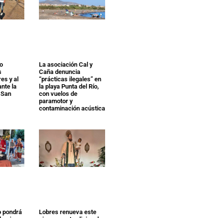
to
La asociación Cal y
s
Caña denuncia
es y al
“prácticas ilegales” en
ante la
la playa Punta del Río,
 San
con vuelos de
paramotor y
contaminación acústica
o pondrá
Lobres renueva este