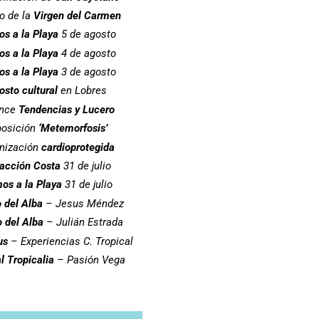
o de la
Virgen del Carmen
s a la Playa
5 de agosto
s a la Playa
4 de agosto
s a la Playa
3 de agosto
osto cultural
en Lobres
ance
Tendencias y Lucero
posición
‘Metemorfosis’
nización
cardioprotegida
acción Costa
31 de julio
os a la Playa
31 de julio
 del Alba
– Jesus Méndez
 del Alba
– Julián Estrada
us
– Experiencias C. Tropical
l Tropicalia
– Pasión Vega