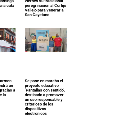
 domingo
viernes su tradicional
 una cata
peregrinación al Cortijo
Vallejo para venerar a
San Cayetano
 Carmen
Se pone en marcha el
endrá un
proyecto educativo
gracias a
‘Pantallas con sentido’,
e la
destinado a promover
un uso responsable y
criterioso de los
dispositivos
electrónicos