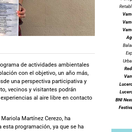
Retabl
Vamo
Vamo
Vamo
Ag
Bal
Ex
Urba
rograma de actividades ambientales
Red
blación con el objetivo, un año más,
Vam
de una perspectiva participativa y
Lucero
sto, vecinos y visitantes podrán
Lucero
 experiencias al aire libre en contacto
BNI Nex
Festiva
Mariola Martínez Cerezo, ha
a esta programación, ya que se ha