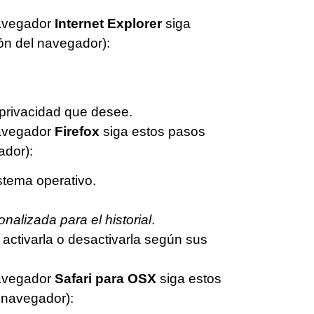
avegador
Internet Explorer
siga
ón del navegador):
 privacidad que desee.
avegador
Firefox
siga estos pasos
ador):
tema operativo.
nalizada para el historial
.
 activarla o desactivarla según sus
avegador
Safari para OSX
siga estos
l navegador):