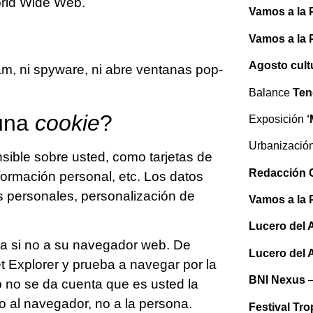
orld Wide Web.
Vamos a la 
Vamos a la 
Agosto cult
pam, ni spyware, ni abre ventanas pop-
Balance
Ten
 una
cookie
?
Exposición
‘
Urbanizació
ible sobre usted, como tarjetas de
Redacción 
nformación personal, etc. Los datos
s personales, personalización de
Vamos a la 
Lucero del 
na si no a su navegador web. De
Lucero del 
t Explorer y prueba a navegar por la
BNI Nexus
–
 no se da cuenta que es usted la
 al navegador, no a la persona.
Festival Tro