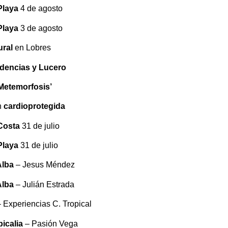
Playa
4 de agosto
Playa
3 de agosto
ural
en Lobres
dencias y Lucero
Metemorfosis’
n
cardioprotegida
Costa
31 de julio
Playa
31 de julio
Alba
– Jesus Méndez
Alba
– Julián Estrada
 Experiencias C. Tropical
picalia
– Pasión Vega